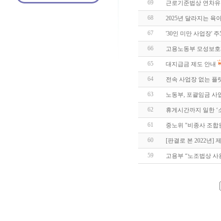
69
근로기준법상 연차
68
2025년 달라지는 육
67
'30인 미만 사업장' 
66
고용노동부 모성보호제
65
대지급금 제도 안내
64
전속 사업장 없는 플
63
노동부, 포괄임금 사
62
휴게시간까지 일한 ‘
61
중노위 "비종사 조합원
60
[판결로 본 2022년]
59
고용부 “노조법상 사