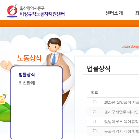
센터소개
노동상식
법률상식
법률상식
최신판례
73
2025년 실업급여 지
72
권리구제업무 대리인
71
맞벌이부부 육아휴직, 
70
근로계약서 작성 방