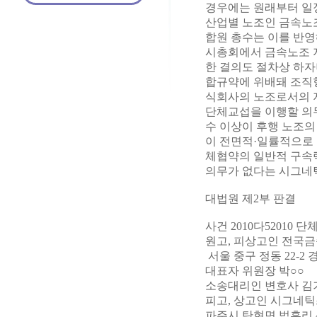
경우에는 원래부터 일
산업별 노조인 금속노조
합원 총수는 이를 반영
시총회에서 금속노조 
한 결의도 절차상 하자
합규약에 위배돼 조직
식회사의 노조로서의 
단체교섭을 이행할 의무
수 이상이 후행 노조의
이 전면적·일률적으로
체협약의 일반적 구속
의무가 없다는 시그네틱
대법원 제2부 판결
사건 2010다52010
원고, 피상고인 전국
서울 중구 정동 22-2
대표자 위원장 박○○
소송대리인 변호사 김
피고, 상고인 시그네
파주시 탄현면 법흥리 4