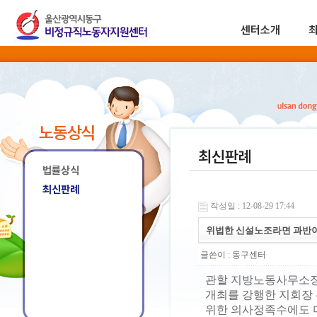
센터소개
노동상식
최신판례
법률상식
최신판례
작성일 : 12-08-29 17:44
위법한 신설노조라면 과반
글쓴이 :
동구센터
관할 지방노동사무소장
개최를 강행한 지회장 
위한 의사정족수에도 미