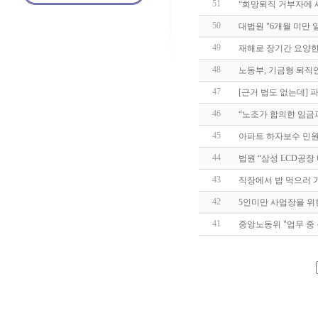
51
“희망퇴직 거부자에 
50
대법원 "6개월 미만
49
재해로 장기간 요양한
48
노동부, 기금형 퇴직
47
[근거 법도 없는데]
46
“노조가 합의한 임금
45
아파트 하자보수 민원 
44
법원 “삼성 LCD공
43
직장에서 밥 먹으러 
42
5인미만 사업장을 위
41
중앙노동위 "업무 중