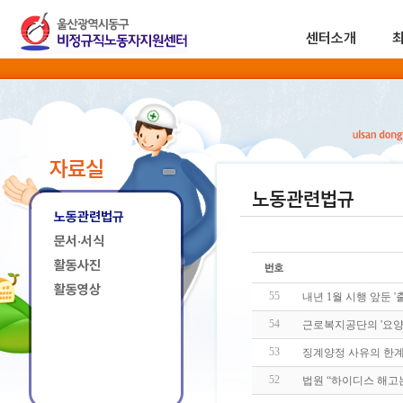
센터소개
자료실
노동관련법규
노동관련법규
문서·서식
활동사진
활동영상
55
내년 1월 시행 앞둔 '
54
근로복지공단의 '요양 
53
징계양정 사유의 한계
52
법원 “하이디스 해고