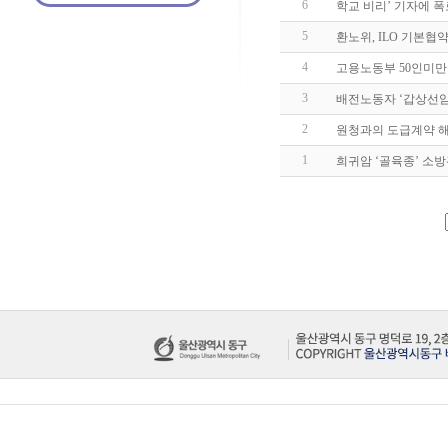
6
학교 비리’ 기자에 
5
환노위, ILO 기본협
4
고용노동부 50인미만
3
배전노동자 ‘갑상선암
2
원청과의 도급계약 해
1
희귀암 ‘골육종’ 소방