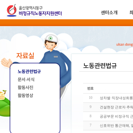
센터소개
자료실
노동관련법규
노동관련법규
문서·서식
활동사진
활동영상
10
성차별·직장내성희롱 
9
건설현장 근로자 추락
8
공공부문 비정규직 근
7
신호위반 통근재해, 