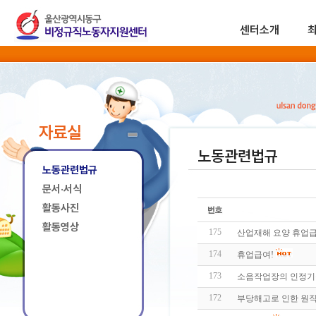
센터소개
자료실
노동관련법규
노동관련법규
문서·서식
활동사진
활동영상
175
산업재해 요양 휴업급
174
휴업급여!
173
소음작업장의 인정기
172
부당해고로 인한 원