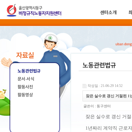
센터소개
자료실
노동관련법규
노동관련법규
문서·서식
작성일 : 21-06-29 14:52
활동사진
활동영상
잦은 실수로 갱신 거절된 
글쓴이 :
동구센터
잦은 실수로 갱신 거절
1년짜리 계약직 근로자