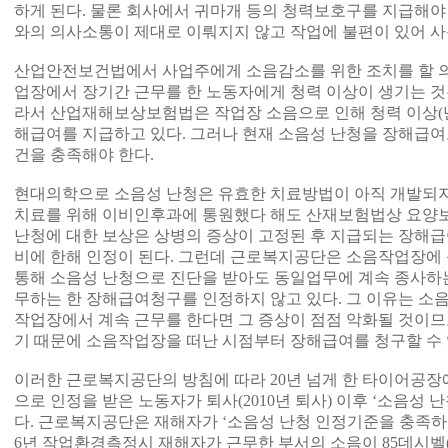
하게 된다. 물론 회사에서 귀마개 등의 청력보호구를 지급해야 
와의 의사소통이 제대로 이뤄지지 않고 작업에 불편이 있어 사
산업안전보건법에서 사업주에게 소음감소를 위한 조치를 할 의
업장에서 장기간 근무를 한 노동자에게 청력 이상이 생기는 것은
라서 산업재해보상보험법은 작업장 소음으로 인해 청력 이상(난
해급여를 지급하고 있다. 그러나 현재 소음성 난청을 장해급여
건을 충족해야 한다.
현대의학으로 소음성 난청은 유효한 치료방법이 아직 개발되지
치료를 위해 이비인후과에 통원했다 해도 산재보험법상 요양보
난청에 대한 보상은 상병의 증상이 고정된 후 지급되는 장해급
비에 한해 인정이 된다. 그런데 근로복지공단은 소음작업장에
통해 소음성 난청으로 진단을 받아도 동일업무에 계속 종사하는
무하는 한 장해급여청구를 인정하지 않고 있다. 그 이유는 소
작업장에서 계속 근무를 한다면 그 증상이 점점 악화될 것이므
기 때문에 소음작업장을 떠난 시점부터 장해급여를 청구할 수 
이러한 근로복지공단의 방침에 따라 20년 넘게 한 타이어공장
으로 인정을 받은 노동자가 퇴사(2010년 퇴사) 이후 ‘소음성
다. 근로복지공단은 재해자가 ‘소음성 난청 인정기준을 충족하는
6년 작업환경측정시 재해자가 근무한 부서의 소음이 85데시벨(