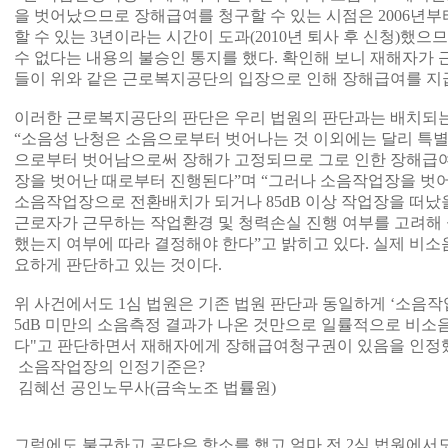
을 벗어났으므로 장해급여를 청구할 수 있는 시점은 2006년
할 수 있는 3년이라는 시간이 도과(2010년 퇴사 후 신청)했
수 없다는 내용의 불승인 통지를 했다. 확인해 보니 재해자가
들이 위와 같은 근로복지공단의 입장으로 인해 장해급여를 지
이러한 근로복지공단의 판단은 우리 법원의 판단과는 배치되는
“소음성 난청은 소음으로부터 벗어나는 것 이외에는 달리 특
으로부터 벗어남으로써 장해가 고정되므로 그로 인한 장해급
장을 벗어난 때로부터 진행된다”며 “그러나 소음작업장을 벗어난
소음작업장으로 전환배치가 되거나 85dB 이상 작업장을 떠났
근로자가 근무하는 작업환경 및 청력손실 진행 여부를 고려해
했는지 여부에 따라 결정해야 한다”고 밝히고 있다. 실제 비
요하게 판단하고 있는 것이다.
위 사건에서도 1심 법원은 기존 법원 판단과 동일하게 ‘소음작업
5dB 미만의 소음측정 결과가 나온 것만으로 일률적으로 비소
다"고 판단하면서 재해자에게 장해급여청구권이 있음을 인정
소음작업장의 인정기준은?
김혜선 공인노무사(금속노조 법률원)
그럼에도 불구하고 공단은 항소를 했고 얼마 전 2심 법원에서