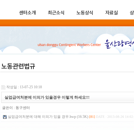
센터소개
최근소식
노동상식
자료실
상
노동관련법규
작성일 : 13-07-25 10:18
실업급여처분에 이의가 있을경우 이렇게 하세요!!!
글쓴이 :
동구센터
실업급여처분에 대해 이의가 있을 경우.hwp (16.5K)
[81]
DATE : 2013-08-26 14:02