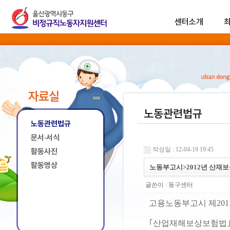
센터소개
자료실
노동관련법규
노동관련법규
문서·서식
작성일 : 12-04-19 19:45
활동사진
활동영상
노동부고시>2012년 산재보
글쓴이 :
동구센터
고용노동부고시 제2011
｢산업재해보상보험법｣ 