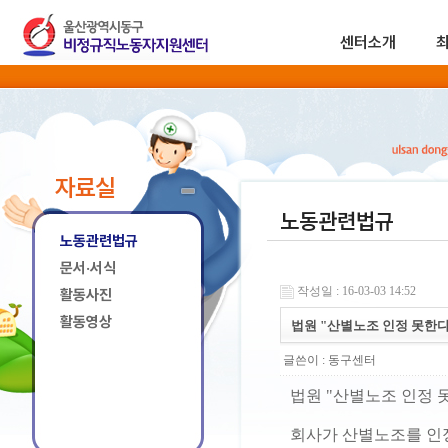
센터소개
자료실
노동관련법규
노동관련법규
문서·서식
작성일 : 16-03-03 14:52
활동사진
활동영상
법원 "산별노조 인정 못한다
글쓴이 :
동구센터
법원 "산별노조 인정 
회사가 산별노조를 인