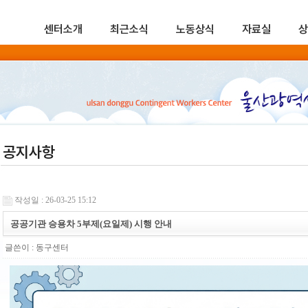
센터소개
최근소식
노동상식
자료실
상
공지사항
작성일 : 26-03-25 15:12
공공기관 승용차 5부제(요일제) 시행 안내
글쓴이 :
동구센터