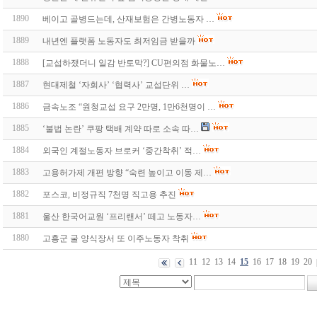
1890
베이고 골병드는데, 산재보험은 간병노동자 …
1889
내년엔 플랫폼 노동자도 최저임금 받을까
1888
[교섭하쟀더니 일감 반토막?] CU편의점 화물노…
1887
현대제철 ‘자회사’ ‘협력사’ 교섭단위 …
1886
금속노조 “원청교섭 요구 2만명, 1만6천명이 …
1885
‘불법 논란’ 쿠팡 택배 계약 따로 소속 따…
1884
외국인 계절노동자 브로커 ‘중간착취’ 적…
1883
고용허가제 개편 방향 “숙련 높이고 이동 제…
1882
포스코, 비정규직 7천명 직고용 추진
1881
울산 한국어교원 ‘프리랜서’ 떼고 노동자…
1880
고흥군 굴 양식장서 또 이주노동자 착취
11
12
13
14
15
16
17
18
19
20