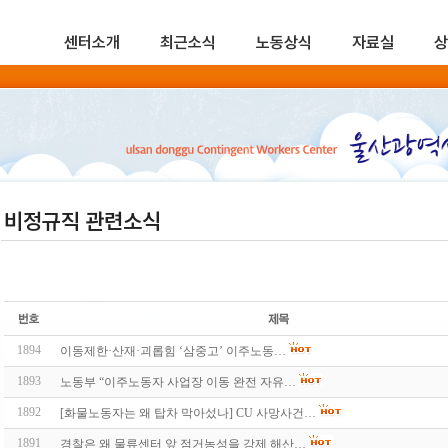
센터소개
최근소식
노동상식
자료실
상
비정규직 관련소식
1894
이동제한·산재·괴롭힘 ‘삼중고’ 이주노동…
1893
노동부 “이주노동자 사업장 이동 완전 자유…
1892
[화물노동자는 왜 탑차 막아섰나] CU 사망사건…
1891
경찰은 왜 물류센터 앞 점거농성을 강제 해산…