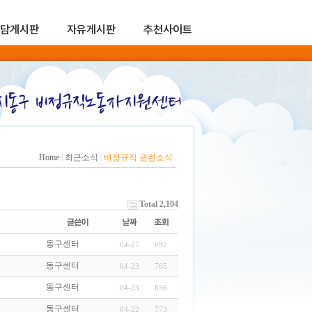
담게시판
자유게시판
추천사이트
Home
|
최근소식
|
비정규직 관련소식
Total 2,104
동구센터
04-27
692
동구센터
04-23
765
동구센터
04-23
836
동구센터
04-22
773