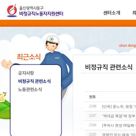
센터소개
최근소식
비정규직 관련소식
공지사항
비정규직 관련소식
노동관련소식
2108
[단독] 중노위, 원청 
2107
‘역대급 폭염’에 정부
2106
[추락사 현장 68일째
2105
쿠팡만 있는 배송 ‘마