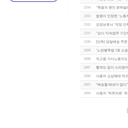
2104
“죽음의 원인 밝혀달
2103
법원이 인정한 ‘노동자
2102
요양보호사 ‘적정 인력
2101
“상시·지속업무 기간
2100
[단독] 당일배송 주문
2099
‘노란봉투법 1호 소송
2098
직고용 가사노동자도
2097
통역도 없이 스리랑카
2096
사용자 교섭해태 막으
2095
“배송할 때보다 덥다”
2094
사용자 ‘허위자료’ 