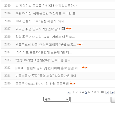
2040
고 김충현씨 동료들 한전KPS가 직접고용한다
2039
쿠팡 대리점, 생활물류법 개정에도 무늬만 표…
2038
10대 건설사 모두 ‘원청 사용자’ 맞다
2037
외국인 취업 입국자 2년 연속 감소
2036
창립 50주년 대교의 ‘그늘’, 거리로 나온 노…
2035
젠틀몬스터 감독, 면담은 2명뿐? ‘부실 노동…
2034
‘라이더도 근로자’ 판결에 노동계 “법·제…
2033
“원청·초기업교섭 열겠다” 민주노총 총파…
2032
[SK에코플랜트 공사장] 컨베이어 홀로 점검 이…
2031
이동노동자 77% “폭염 노출” 작업중단은 40.3
2030
공공운수노조, 하반기 원·하청 공동투쟁
1
2
3
4
5
6
7
8
9
10