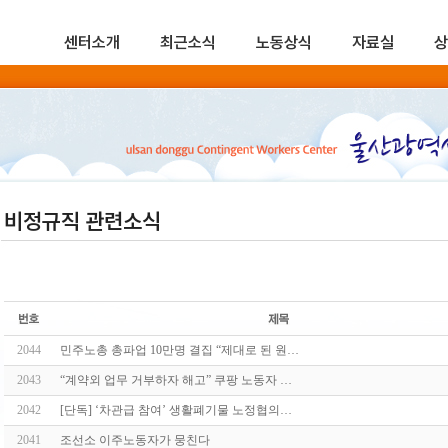
센터소개
최근소식
노동상식
자료실
상
비정규직 관련소식
2044
민주노총 총파업 10만명 결집 “제대로 된 원…
2043
“계약외 업무 거부하자 해고” 쿠팡 노동자 …
2042
[단독] ‘차관급 참여’ 생활폐기물 노정협의…
2041
조선소 이주노동자가 뭉친다