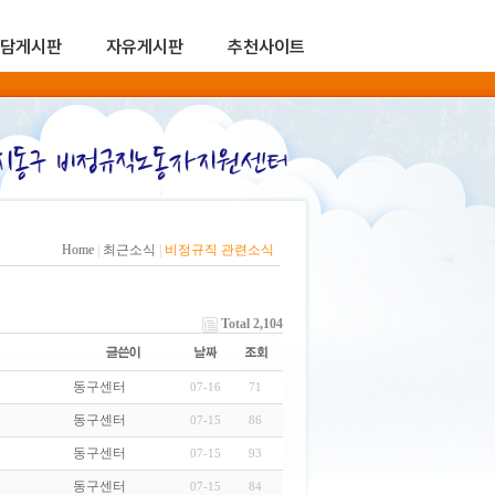
담게시판
자유게시판
추천사이트
Home
|
최근소식
|
비정규직 관련소식
Total 2,104
동구센터
07-16
71
동구센터
07-15
86
동구센터
07-15
93
동구센터
07-15
84