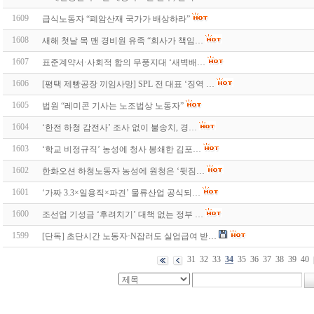
1609
급식노동자 “폐암산재 국가가 배상하라”
1608
새해 첫날 목 맨 경비원 유족 “회사가 책임…
1607
표준계약서·사회적 합의 무풍지대 ‘새벽배…
1606
[평택 제빵공장 끼임사망] SPL 전 대표 ‘징역 …
1605
법원 “레미콘 기사는 노조법상 노동자”
1604
‘한전 하청 감전사’ 조사 없이 불송치, 경…
1603
‘학교 비정규직’ 농성에 청사 봉쇄한 김포…
1602
한화오션 하청노동자 농성에 원청은 ‘뒷짐…
1601
‘가짜 3.3×일용직×파견’ 물류산업 공식되…
1600
조선업 기성금 ‘후려치기’ 대책 없는 정부 …
1599
[단독] 초단시간 노동자·N잡러도 실업급여 받…
31
32
33
34
35
36
37
38
39
40