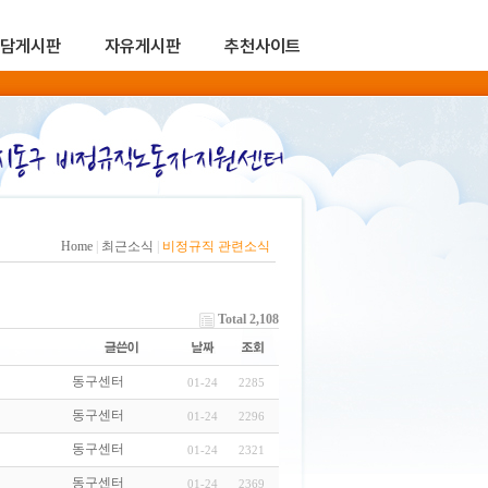
담게시판
자유게시판
추천사이트
Home
|
최근소식
|
비정규직 관련소식
Total 2,108
동구센터
01-24
2285
동구센터
01-24
2296
동구센터
01-24
2321
동구센터
01-24
2369