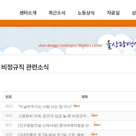
센터소개
최근소식
노동상식
자료실
상
비정규직 관련소식
1613
“비닐하우스는 사람 사는 집 아냐”
1612
고용한파 지속, 정규직 임금 늘 때 비정규직…
1611
[인우종합건설 산재사망] 중대재해처벌법 닷…
1610
CJ대한통운 주 7일 배송 주 5일 근무, 벌써 ‘…