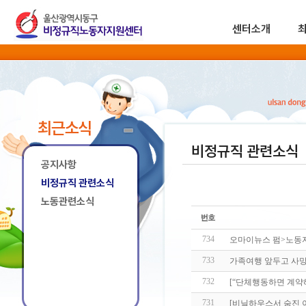
센터소개
최근소식
비정규직 관련소식
공지사항
비정규직 관련소식
노동관련소식
734
오마이뉴스 펌>노동자
733
가족여행 앞두고 사망
732
[“단체행동하면 계약
731
[비닐하우스서 숨진 