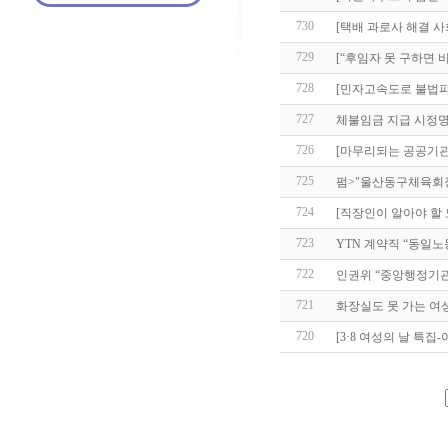
730
[택배 과로사 해결 사
729
[“후임자 못 구하면 비
728
[민자고속도로 불법파견
727
체불임금 지급 시정명
726
[마무리되는 공공기관 
725
펌>"울산동구체육회
724
[직장인이 알아야 할
723
YTN 계약직 “동일노
722
인권위 “중앙행정기관
721
화장실도 못 가는 
720
[3·8 여성의 날 특