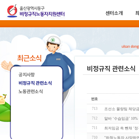
센터소개
최근소식
비정규직 관련소식
공지사항
비정규직 관련소식
노동관련소식
713
조선소 물량팀 체당금
712
알바 ‘수습임금’ 10%
711
최저임금 쏙 뺀채 ‘
710
"하청노동자 사망하면