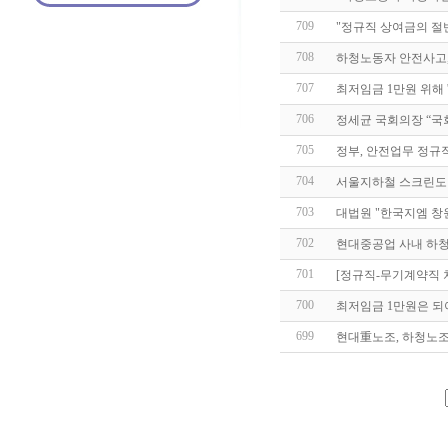
709
"정규직 상여금의 절반
708
하청노동자 안전사고,
707
최저임금 1만원 위해 
706
정세균 국회의장 “국
705
정부, 안전업무 정규직
704
서울지하철 스크린도
703
대법원 "한국지엠 
702
현대중공업 사내 하청
701
[정규직-무기계약직 
700
최저임금 1만원은 되
699
현대重노조, 하청노조