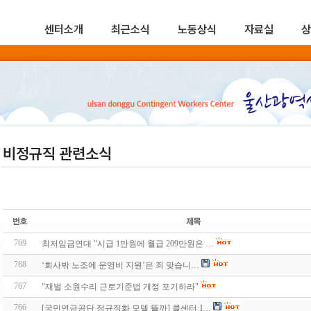
센터소개
최근소식
노동상식
자료실
상
비정규직 관련소식
769
최저임금연대 "시급 1만원에 월급 209만원은 …
768
‘회사밖 노조에 운영비 지원’은 죄 맞습니…
767
"재벌 소원수리 근로기준법 개정 포기하라"
766
[국민연금공단 정규직화 모델 뜰까] 콜센터·I…