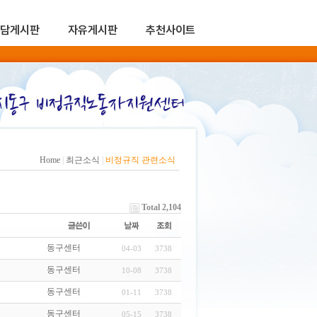
담게시판
자유게시판
추천사이트
Home
|
최근소식
|
비정규직 관련소식
Total 2,104
동구센터
04-03
3738
동구센터
10-08
3738
동구센터
01-11
3738
동구센터
05-15
3738