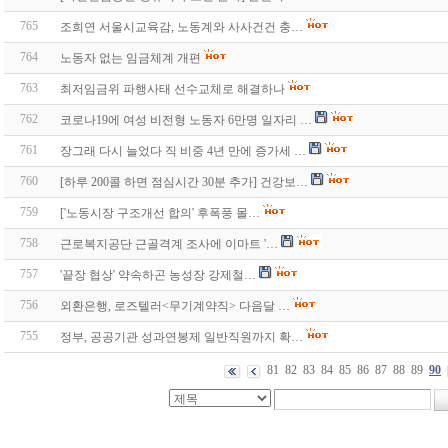
765
조희연 서울시교육감, 노동계와 사사건건 충…
764
노동자 없는 임금체계 개편
763
최저임금위 파행사태 선수교체로 해결하나
762
코로나19에 여성 비전형 노동자 6만명 일자리 …
761
장그래 다시 늘었다 직 비중 4년 만에 증가세 …
760
[하루 200콜 하면 점심시간 30분 추가] 건강보…
759
['노동시장 구조개선 합의' 후폭풍 몰…
758
근로복지공단 근골격계 조사에 이마트 '…
757
'끝장 협상' 약속하곤 농성장 강제철…
756
외환은행, 로즈텔러<무기계약직> 다음달 …
755
정부, 공공기관 성과연봉제 일반직원까지 확…
81
82
83
84
85
86
87
88
89
90