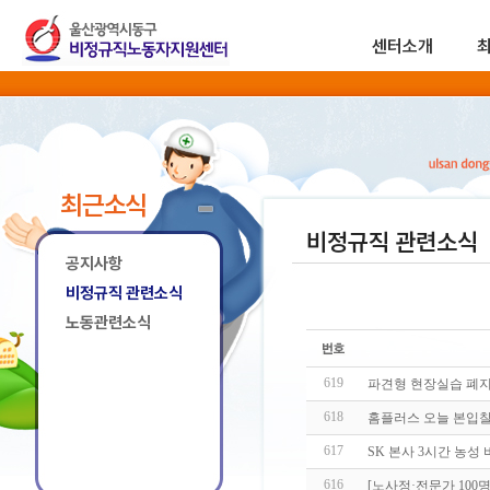
센터소개
최근소식
비정규직 관련소식
공지사항
비정규직 관련소식
노동관련소식
619
파견형 현장실습 폐지
618
홈플러스 오늘 본입찰
617
SK 본사 3시간 농성
616
[노사정·전문가 100