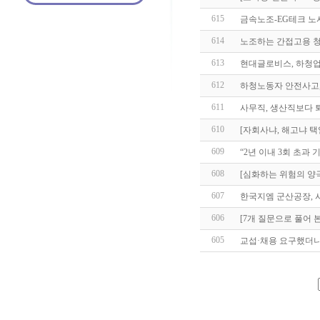
615
금속노조-EG테크 노
614
노조하는 간접고용 청
613
현대글로비스, 하청업
612
하청노동자 안전사고,
611
사무직, 생산직보다 
610
[자회사냐, 해고냐 
609
“2년 이내 3회 초과
608
[심화하는 위험의 양
607
한국지엠 군산공장, 
606
[7개 질문으로 풀어 
605
교섭·채용 요구했더니