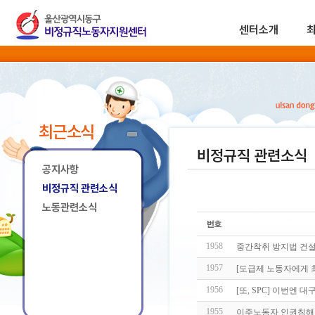
센터소개
최근소식
비정규직 관련소식
공지사항
비정규직 관련소식
노동관련소식
1958
중간착취 방지법 건설
1957
[도급제 노동자에게 
1956
[또, SPC] 이번엔
1955
이주노동자 인권침해 