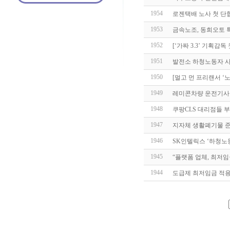
1954
로젠택배 노사 첫 단
1953
금속노조, 동희오토
1952
[‘가짜 3.3’ 기획감
1951
발전소 하청노동자 사
1950
[멀고 먼 프리랜서 ‘
1949
레미콘차량 운전기사도
1948
쿠팡CLS 대리점들 
1947
지자체 생활폐기물 
1946
SK인텔릭스 ‘하청노동
1945
“플랫폼 업체, 최저임
1944
도급제 최저임금 적용 