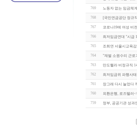
769
노동자 없는 임금체계
768
[국민연금공단 정규직
767
코로나19에 여성 비전
766
최저임금연대 "시급 1
765
조희연 서울시교육감,
764
"재벌 소원수리 근로
763
만도헬라 비정규직 14
762
최저임금위 파행사태
761
장그래 다시 늘었다 직
760
외환은행, 로즈텔러<
759
정부, 공공기관 성과