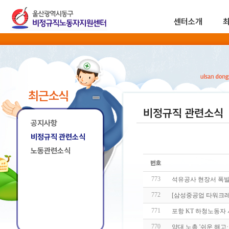
센터소개
최근소식
비정규직 관련소식
공지사항
비정규직 관련소식
노동관련소식
773
석유공사 현장서 폭발로
772
[삼성중공업 타워크레
771
포항 KT 하청노동자
770
양대 노총 '쉬운 해고