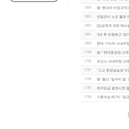
1804
펌>현대차 비정규직
1803
연말연시 노조 몰래
1802
[임금체계 개편 매뉴얼
1801
'4년 후 전원해고' 
1800
현대·기아차 사내하청
1799
펌>"현대중공업 산
1798
조선소 사내하청 산재,
1797
"고교 현장실습생 잇
1796
펌>울산 ‘일자리 질’
1795
최저임금 결정시한 열
1794
기혼여성 96.3% “