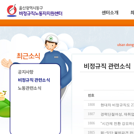
센터소개
최근소식
비정규직 관련소식
공지사항
비정규직 관련소식
노동관련소식
1808
현대차 비정규직도 2
1807
경력단절여성, 재취업
1806
"시간제 전환 강요하
1805
펌>잇단 불법파견 판