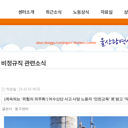
센터소개
최근소식
노동상식
자료실
상
비정규직 관련소식
작성일 : 21-12-15 16:52
[계속되는 '위험의 외주화'] 여수산단 사고 사망 노동자 ‘안전교육’ 못 받고 
글쓴이 :
동구센터