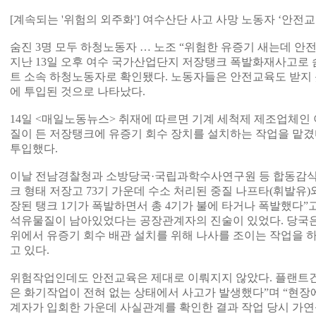
[계속되는 '위험의 외주화'] 여수산단 사고 사망 노동자 ‘안전교
숨진 3명 모두 하청노동자 … 노조 “위험한 유증기 새는데 안
지난 13일 오후 여수 국가산업단지 저장탱크 폭발화재사고로 
트 소속 하청노동자로 확인됐다. 노동자들은 안전교육도 받지 
에 투입된 것으로 나타났다.
14일 <매일노동뉴스> 취재에 따르면 기계 세척제 제조업체
질이 든 저장탱크에 유증기 회수 장치를 설치하는 작업을 맡겼
투입했다.
이날 전남경찰청과 소방당국·국립과학수사연구원 등 합동감식반
크 형태 저장고 73기 가운데 수소 처리된 중질 나프타(휘발유)
장된 탱크 1기가 폭발하면서 총 4기가 불에 타거나 폭발했다”고
석유물질이 남아있었다는 공장관계자의 진술이 있었다. 당국
위에서 유증기 회수 배관 설치를 위해 나사를 조이는 작업을 
고 있다.
위험작업인데도 안전교육은 제대로 이뤄지지 않았다. 플랜트건
은 화기작업이 전혀 없는 상태에서 사고가 발생했다”며 “현장
계자가 입회한 가운데 사실관계를 확인한 결과 작업 당시 가연