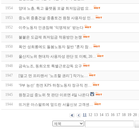
1954
양대 노총, 특고·플랫폼 포괄 최저임금법 요…
1953
중노위 중흥건설·중흥토건 원청 사용자성 인…
1952
이주노동자 인권침해 ‘익명제보’ 받는다
1951
불붙은 도급제 최저임금 적용방안 논쟁
1950
폭언·성희롱에도 돌봄노동자 절반 “혼자 참…
1949
울산지노위 현대차 사용자성 판단 또 미뤄, 20…
1948
금속노조, 동희오토 특별근로감독 요구
1947
[멀고 먼 프리랜서 ‘노조할 권리’] 작가노…
1946
‘9부 능선’ 한전 KPS 하청노동자 정규직 전…
1945
원청교섭 중노위 첫 판단 이르면 4일 나온다
1944
뜨거운 아스팔트에 엎드린 서울신보 고객센…
11
12
13
14
15
16
17
18
19
20