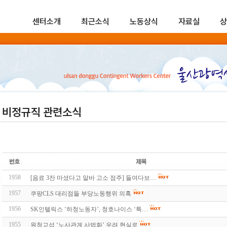
센터소개
최근소식
노동상식
자료실
상
비정규직 관련소식
1958
[음료 3잔 마셨다고 알바 고소 점주] 들여다보…
1957
쿠팡CLS 대리점들 부당노동행위 의혹
1956
SK인텔릭스 ‘하청노동자’, 청호나이스 ‘특…
1955
원청교섭 ‘노사관계 사법화’ 우려 현실로