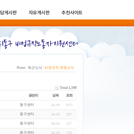
담게시판
자유게시판
추천사이트
Home
|
최근소식
|
비정규직 관련소식
Total 2,108
동구센터
06-09
1075
동구센터
06-09
307
동구센터
06-09
327
동구센터
06-09
278