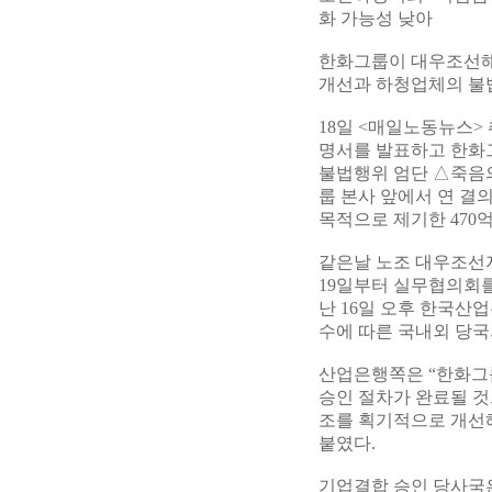
화 가능성 낮아
한화그룹이 대우조선해
개선과 하청업체의 불
18일 <매일노동뉴스>
명서를 발표하고 한화
불법행위 엄단 △죽음의
룹 본사 앞에서 연 결
목적으로 제기한 470
같은날 노조 대우조선
19일부터 실무협의회를
난 16일 오후 한국산
수에 따른 국내외 당국
산업은행쪽은 “한화그
승인 절차가 완료될 것
조를 획기적으로 개선
붙였다.
기업결합 승인 당사국은