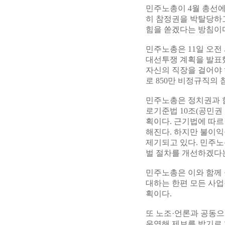
민주노총이 4월 총선에
히 참정권을 박탈당하고
힘을 쏟겠다는 방침이
민주노총은 11일 오전
대선투쟁 계획을 발표했
자신의 직장을 걸어야
로 850만 비정규직의
민주노총은 정치권과 
로기준법 10조(공민권
획이다. 근기법에 따르
해진다. 하지만 불이익
제기되고 있다. 민주노
벌 절차를 개선하겠다
민주노총은 이와 함께
대하는 한편 모든 사업
획이다.
또 노조·언론과 공동으
운영해 제보를 받기로 