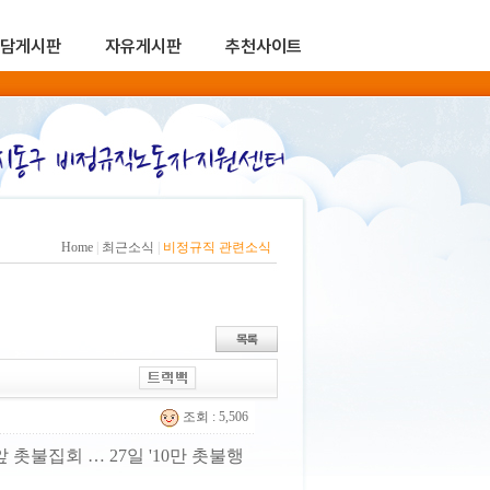
담게시판
자유게시판
추천사이트
Home
|
최근소식
|
비정규직 관련소식
조회 : 5,506
촛불집회 … 27일 '10만 촛불행