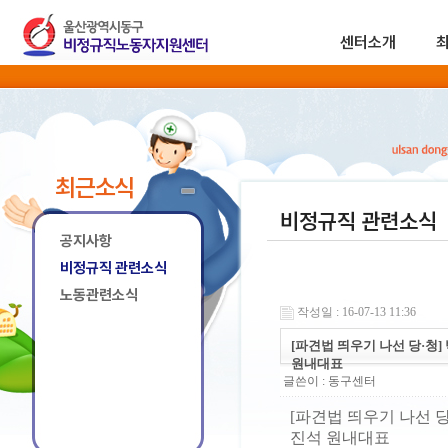
센터소개
최근소식
비정규직 관련소식
공지사항
비정규직 관련소식
노동관련소식
작성일 : 16-07-13 11:36
[파견법 띄우기 나선 당·청
원내대표
글쓴이 :
동구센터
[파견법 띄우기 나선 
진석 원내대표