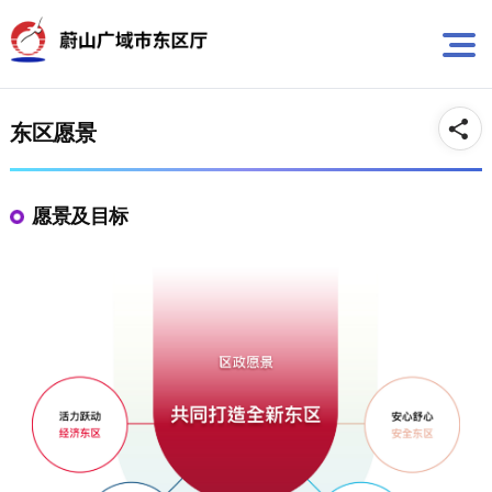
뉴
바
바
로
로
가
가
기
기
东区愿景
愿景及目标