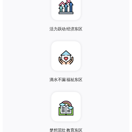
活力跃动 经济东区
滴水不漏 福祉东区
梦想茁壮 教育东区