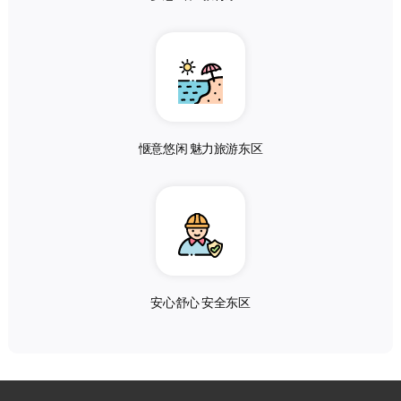
惬意悠闲 魅力旅游东区
安心舒心 安全东区