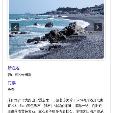
所在地
蔚山东区朱田洞
门票
免费
朱田海岸作为蔚山12景点之一，沿着东海岸1.5km海岸线形成由
直径3～6cm黑色砾石（卵石）铺就的海滩，堪称一绝，而附近
则散落着黄色岩石、支石岩等很多奇岩怪石。前往朱田海岸要从