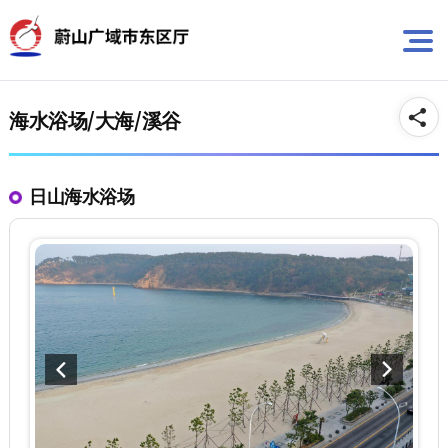
뉴
바
바
로
로
가
가
기
기
海水浴场/大海/溪谷
日山海水浴场