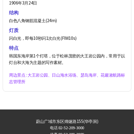
1906年3月24日
结构
白色八角钢筋混凝土(24m)
灯质
闪白光，即每10秒闪1次白光(FlW10s)
特点
韩国东海岸第1个灯塔，位于松林茂密的大王岩公园内，常用于以
灯台和大海为主题的写作素材。
周边景点 : 大王岩公园、日山海水浴场、瑟岛海岸、花巖湫航路标
志管理所
蔚山广域市东区烽燧路155(华亭洞)
电话
82-52-209-3000