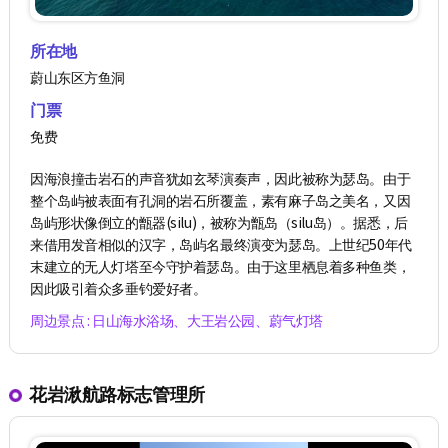
所在地
蔚山东区方鱼洞
门票
免费
因海浪撞击岩石的声音犹如玄琴演奏声，因此被称为瑟岛。由于
整个岛屿被表面有孔洞的岩石所覆盖，素有麻子岛之美名，又因
岛屿形状像倒立的甑器(silu)，被称为甑岛（silu岛）。据悉，后
来借用发音相似的汉字，岛屿名最终演变为瑟岛。上世纪50年代
末建立的无人灯塔至今守护着瑟岛。由于这里栖息着多种鱼类，
因此吸引着众多垂钓爱好者。
周边景点 : 日山海水浴场、大王岩公园、蔚气灯塔
花岩湫航路标志管理所