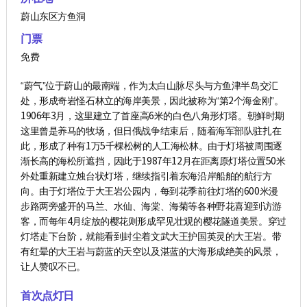
蔚山东区方鱼洞
门票
免费
“蔚气”位于蔚山的最南端，作为太白山脉尽头与方鱼津半岛交汇
处，形成奇岩怪石林立的海岸美景，因此被称为“第2个海金刚”。
1906年3月，这里建立了首座高6米的白色八角形灯塔。朝鲜时期
这里曾是养马的牧场，但日俄战争结束后，随着海军部队驻扎在
此，形成了种有1万5千棵松树的人工海松林。由于灯塔被周围逐
渐长高的海松所遮挡，因此于1987年12月在距离原灯塔位置50米
外处重新建立烛台状灯塔，继续指引着东海沿岸船舶的航行方
向。由于灯塔位于大王岩公园内，每到花季前往灯塔的600米漫
步路两旁盛开的马兰、水仙、海棠、海菊等各种野花喜迎到访游
客，而每年4月绽放的樱花则形成罕见壮观的樱花隧道美景。穿过
灯塔走下台阶，就能看到封尘着文武大王护国英灵的大王岩。带
有红晕的大王岩与蔚蓝的天空以及湛蓝的大海形成绝美的风景，
让人赞叹不已。
首次点灯日