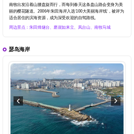
南牧出发沿着山腰盘旋而行，而每到春天这条盘山路会变身为美
丽的樱花隧道。2006年朱田海岸入选‘100大美丽海岸线’，被评为
适合居住的滨海资源，成为深受欢迎的自驾路线。
周边景点：朱田烽燧台、磨崖如来立、凤台山、南牧马城
瑟岛海岸