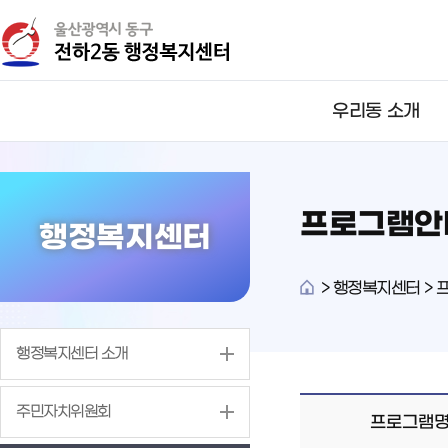
뉴
바
바
로
로
가
가
기
기
우리동 소개
프로그램안
행정복지센터
>
행정복지센터 > 
행정복지센터 소개
주민자치위원회
프로그램