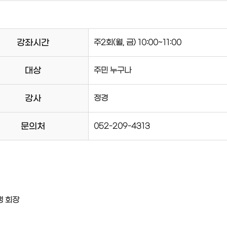
강좌시간
주2회(월, 금) 10:00~11:00
대상
주민 누구나
강사
정경
문의처
052-209-4313
맹 회장