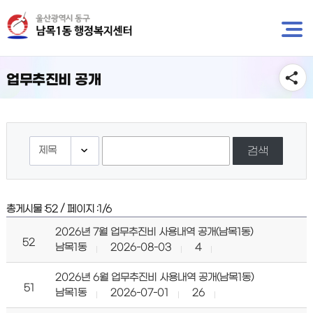
뉴
바
바
로
로
가
가
기
기
업무추진비 공개
검색
/
총게시물 :
52
페이지 :
1/6
2026년 7월 업무추진비 사용내역 공개(남목1동)
52
남목1동
2026-08-03
4
2026년 6월 업무추진비 사용내역 공개(남목1동)
51
남목1동
2026-07-01
26