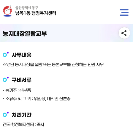
뉴
바
바
로
로
가
가
기
기
농지대장열람교부
사무내용
작성된 농지대장을 열람 또는 등본교부를 신청하는 민원 사무
구비서류
농가주 : 신분증
소유주 및 그 외 : 위임장, 대리인 신분증
처리기간
전국 행정복지센터 : 즉시