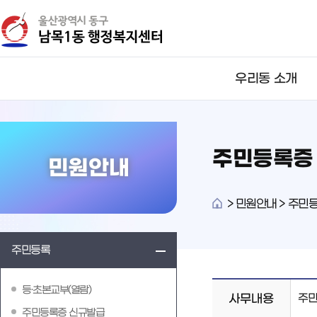
뉴
바
바
로
로
가
가
기
기
우리동 소개
주민등록증
민원안내
>
민원안내 > 주민등
주민등록
등·초본교부(열람)
사무내용
주민
주민등록증 신규발급