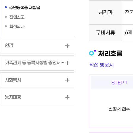
주민등록증 재발급
처리과
전국
전입신고
확정일자
구비서류
6개
인감
처리흐름
가족관계 등 등록사항별 증명서 발급
직접 방문시
사회복지
STEP 1
농지대장
신청서 접수