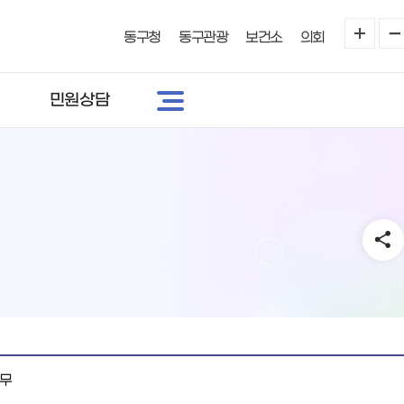
동구청
동구관광
보건소
의회
민원상담
사무