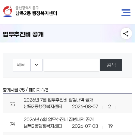
뉴
바
바
로
로
가
가
기
기
업무추진비 공개
검색
/
총게시물 :
75
페이지 :
1/8
2026년 7월 업무추진비 집행내역 공개
75
남목2동행정복지센터
2026-08-07
2
2026년 6월 업무추진비 집행내역 공개
74
남목2동행정복지센터
2026-07-03
19