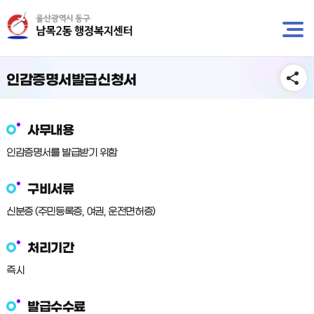
뉴
바
바
로
로
가
가
기
기
인감증명서발급신청서
사무내용
인감증명서를 발급받기 위함
구비서류
신분증 (주민등록증, 여권, 운전면허증)
처리기간
즉시
발급수수료