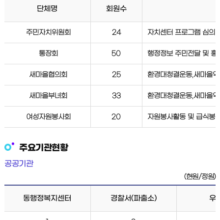
단체명
회원수
주민자치위원회
24
자치센터 프로그램 심의 
통장회
50
행정정보 주민전달 및 홍
새마을협의회
25
환경대청결운동,새마을역
새마을부녀회
33
환경대청결운동,새마을역
여성자원봉사회
20
자원봉사활동 및 급식봉
주요기관현황
공공기관
(현원/정원)
동행정복지센터
경찰서(파출소)
우