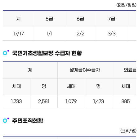
(현원/정원)
계
5급
6급
7급
17/17
1/1
2/2
3/3
국민기초생활보장 수급자 현황
계
생계급여수급자
의료급
세대
명
세대
명
세대
1,733
2,581
1,079
1,473
885
주민조직현황
(단위/명)