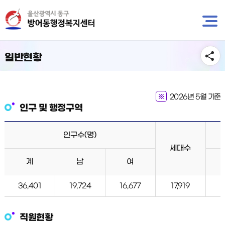
뉴
바
바
로
로
가
가
기
기
일반현황
2026년 5월 기준
인구 및 행정구역
인구수(명)
세대수
계
남
여
36,401
19,724
16,677
17,919
직원현황