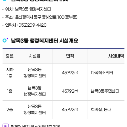
위치 : 남목3동 행정복지센터
주소 : 울산광역시 동구 동해안로 100(동부동)
연락처 : 052)209-4420
남목3동 행정복지센터 시설개요
층별
시설명
면적
시설내역
지하
남목3동
457.92㎡
다목적소리터
1층
행정복지센터
남목3동
1층
457.92㎡
남목3동주민센터
행정복지센터
남목3동
2층
457.92㎡
회의실, 동대
행정복지센터