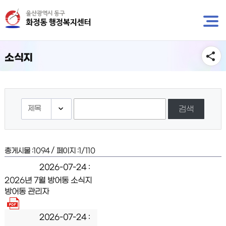
뉴
바
바
로
로
가
가
기
기
소식지
검색
/
총게시물 :
1094
페이지 :
1/110
2026-07-24
2026년 7월 방어동 소식지
방어동 관리자
2026-07-24