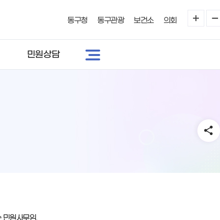
동구청
동구관광
보건소
의회
민원상담
 민원사무임.