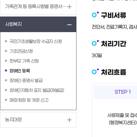
가족관계 등 등록사항별 증명서 발급
구비서류
사회복지
진단서, 진료기록지, 검사
국민기초생활보장 수급자 신청
처리기간
기초연금신청
30일
한부모 가족 신청
장애인 등록
처리흐름
장애인 증명서 발급
장애인자동차 표지 발급(재발급)
STEP 1
매장·화장 및 개장 신고
서류제출 및 접
농지대장
(행정복지센터)