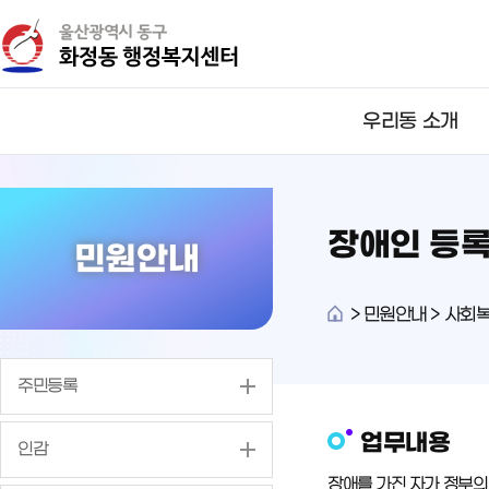
뉴
바
바
로
로
가
가
기
기
우리동 소개
장애인 등
민원안내
>
민원안내 > 사회복
주민등록
업무내용
인감
장애를 가진 자가 정부의