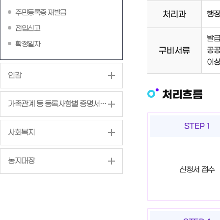
주민등록증 재발급
처리과
행
전입신고
발급
확정일자
구비서류
공공
이상
인감
처리흐름
가족관계 등 등록사항별 증명서 발급
STEP 1
사회복지
농지대장
신청서 접수