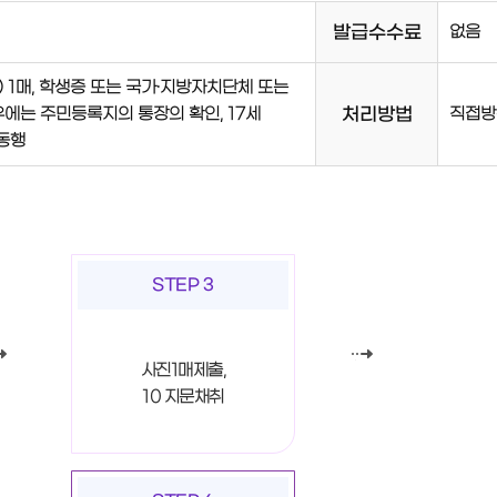
발급수수료
없음
) 1매, 학생증 또는 국가·지방자치단체 또는
처리방법
에는 주민등록지의 통장의 확인, 17세
직접방
 동행
STEP 3
사진1매제출,
10 지문채취