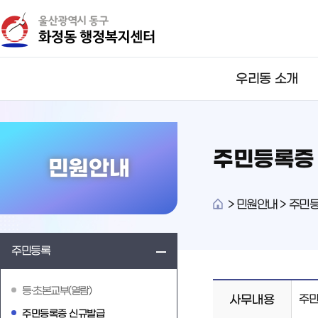
뉴
바
바
로
로
가
가
기
기
우리동 소개
주민등록증
민원안내
>
민원안내 > 주민
주민등록
등·초본교부(열람)
사무내용
주민
주민등록증 신규발급