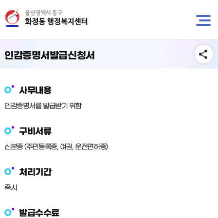
뉴
바
바
로
로
가
가
기
기
인감증명서발급신청서
사무내용
인감증명서를 발급받기 위함
구비서류
신분증 (주민등록증, 여권, 운전면허증)
처리기간
즉시
발급수수료