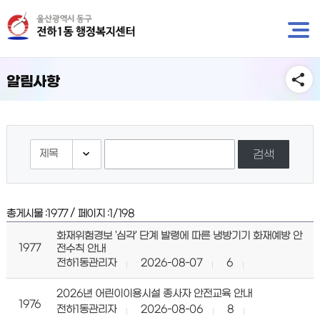
뉴
바
바
로
로
가
가
기
기
알림사항
검색
/
총게시물 :
1977
페이지 :
1/198
화재위험경보 '심각' 단계 발령에 따른 냉방기기 화재예방 안
1977
전수칙 안내
전하1동관리자
2026-08-07
6
2026년 어린이이용시설 종사자 안전교육 안내
1976
전하1동관리자
2026-08-06
8