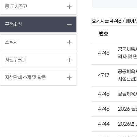
동 고시공고
/
총게시물 :
4748
페이지 
구청소식
번호
소식지
공공체육시
4748
격자 및 
사진꾸러미
공공체육시
4747
자생단체 소개 및 활동
시설관리)
4746
공공체육시
4745
2026 
4744
2026년