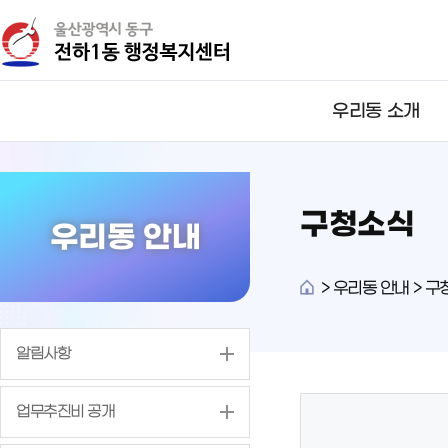
뉴
바
바
로
로
가
가
기
기
우리동 소개
구청소식
우리동 안내
>
우리동 안내 > 구
알림사항
업무추진비 공개