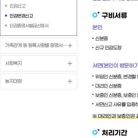
인감신고
구비서류
인감변경신고
인감증명서발급신청서
본인
신분증
가족관계 등 등록사항별 증명서 발급
신규 인감도장
사회복지
서면(본인이 방문하기
위임인 신분증, 변경할
농지대장
대리인 신분증
보증인 신분증, 보증인
서면신고 사유를 입증하
※ 대리인과 보증인은 
처리기간