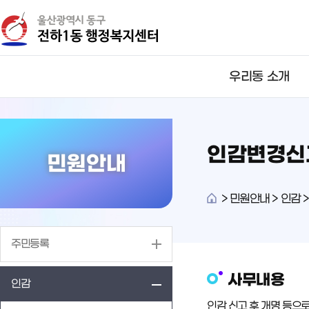
뉴
바
바
로
로
가
가
기
기
우리동 소개
인감변경신
민원안내
>
민원안내 > 인감 
주민등록
사무내용
인감
인감 신고 후 개명 등으