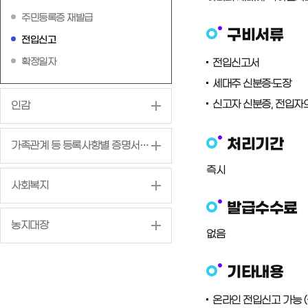
주민등록증 재발급
구비서류
전입신고
확정일자
전입신고서
세대주 신분증·도장
신고자 신분증, 전입자
인감
처리기간
가족관계 등 등록사항별 증명서 발급
즉시
사회복지
발급수수료
농지대장
없음
기타내용
온라인 전입신고 가능 