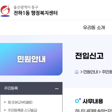
뉴
바
바
로
로
가
가
기
기
우리동 소개
전입신고
민원안내
>
민원안내 > 주민등
주민등록
사무내용
등·초본교부(열람)
주민등록증 신규발급
하나의 세대에 속하는자의