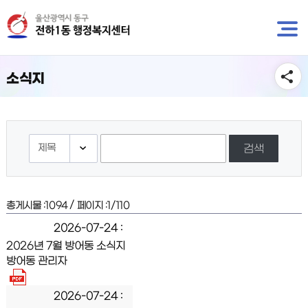
뉴
바
바
로
로
가
가
기
기
소식지
검색
/
총게시물 :
1094
페이지 :
1/110
2026-07-24
2026년 7월 방어동 소식지
방어동 관리자
2026-07-24