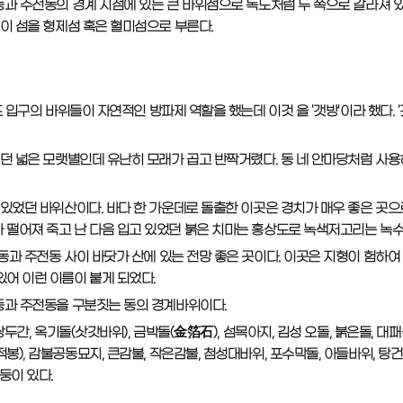
동과 주전동의 경계 지점에 있는 큰 바위섬으로 독도처럼 두 쪽으로 갈라져 있다
 이 섬을 형제섬 혹은 혈미섬으로 부른다.
미포 입구의 바위들이 자연적인 방파제 역할을 했는데 이것 을 '갯방'이라 했다. '
있던 넓은 모랫별인데 유난히 모래가 곱고 반짝거렸다. 동 네 안마당처럼 사용
 있었던 바위산이다. 바다 한 가운데로 돌출한 이곳은 경치가 매우 좋은 곳으
 떨어져 죽고 난 다음 입고 있었던 붉은 치마는 홍상도로 녹색저고리는 녹수
포동과 주전동 사이 바닷가 산에 있는 전망 좋은 곳이다. 이곳은 지형이 험하
있어 이런 이름이 붙게 되었다.
포동과 주전동을 구분짓는 동의 경계바위이다.
 쌍두간, 옥기돌(삿갓바위), 금박돌(金箔石), 섬목아지, 김성 오돌, 붉은돌, 대패
), 감불공동묘지, 큰감불, 작은감불, 첨성대바위, 포수막돌, 아들바위, 탕건돌, 
둥이 있다.