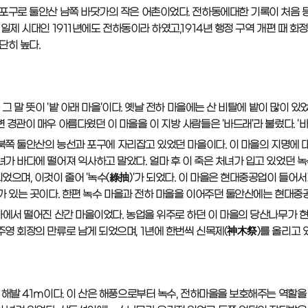
구로 둘안산 남쪽 바닷가의 작은 어촌이었다. 전하동에대한 기록이 처음 등장하
일제 시대인 1911년에도 전하동이라 하였고,1914년 행정 구역 개편 때 화
단히 높다.
은 그 말 뜻이 '밭 아래 마을'이다. 옛날 전하 마을에는 산 비탈에 밭이 많이 
 경관이 매우 아름다웠던 이 마을을 이 지방 사람들은 '바드래'라 불렀다. '바
동북쪽 둘안산의 능선과 포구에 자리잡고 있었던 마을이다. 이 마을의 지명에 
녀가 바다에 떨어져 익사하고 말았다. 얼마 후 이 죽은 처녀가 입고 있었던 
었으며, 이것이 줄어 '녹수(綠抽)'가 되었다. 이 마을은 현대중공업이 들어서
크가 있는 곳이다. 한편 녹수 마을과 전하 마을을 이어주던 둘안산에는 현대중
가에서 떨어진 산간 마을이었다. 농업을 위주로 하던 이 마을의 당산나무가 현
영 회장의 만류로 남게 되었으며, 1년에 한번씩 신목제(神木祭)를 올리고 있
해발 41m이다. 이 산은 해풍으로부터 녹수, 전하마을을 보호해주는 역할을 했