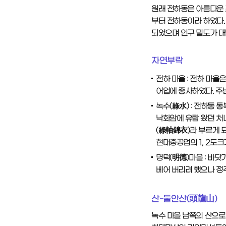
원래 전하동은 아름다운 포
부터 전하동이라 하였다. 
되었으며 인구 밀도가 대
자연부락
전하 마을 : 전하 마을
어업에 종사하였다. 주변
녹수(綠水) : 전하동 
낙화암에 유람 왔던 처
(綠軸錦衣)라 부르게 되
현대중공업의 1, 2도
명덕(明德)마을 : 바닷
베어 버리려 했으나 정주
산-둘안산(頭龍山)
녹수 마을 남쪽의 산으로 