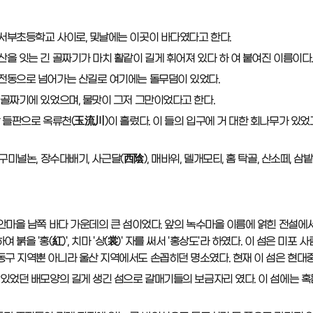
 서부초등학교 사이로, 및날에는 이곳이 바다였다고 한다.
산을 잇는 긴 골짜기가 마치 활같이 길게 휘어져 있다 하 여 붙여진 이름이다.
주전동으로 넘어가는 산길로 여기에는 돌무덤이 있었다.
 골짜기에 있었으며, 물맛이 그저 그만이었다고 한다.
앞 들판으로 옥류천(玉流川)이 흘렀다. 이 들의 입구에 거 대한 회나무가 있
 구미널논, 장수대배기, 사근달(西陰), 매바위, 델개모티, 홈 탁골, 산소떼, 삼밭
 안마을 남쪽 바다 가운데의 큰 섬이었다. 앞의 녹수마을 이름에 얽힌 전설에
여 붉을 '홍(紅)', 치마 '상(裳)' 자를 써서 '홍상도'라 하였다. 이 섬은
동구 지역뿐 아니라 울산 지역에서도 손꼽히던 명소였다. 현재 이 섬은 현대
 있었던 배모양의 길게 생긴 섬으로 갈매기들의 보금자리 였다. 이 섬에는 혹돔,