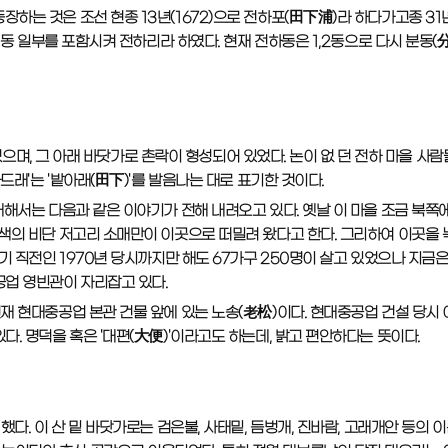
는 것은 조선 현종 13년(1672)으로 전하포(田下浦)라 하다가고종 31년(
정동 일부를 포함시켜 전하리라 하였다. 현재 전하동은 1,2동으로 다시 분동(
있었으며, 그 아래 바닷가로 촌락이 형성되어 있었다. 논이 없 던 전하 마을 사
드래'는 '밭아래(田下)'를 발음나는 대로 표기한 것이다.
대해서는 다음과 같은 이야기가 전해 내려오고 있다. 옛날 이 마을 조금 북쪽
녹색의 비단 저고리 소매만이 이곳으로 떠밀려 왔다고 한다. 그리하여 이곳을
기 직전인 1970년 당시까지만 해도 67가구 250명이 살고 있었으나 지금
공업 영빈관이 자리잡고 있다.
재 현대중공업 본관 건물 앞에 있는 노송(老松)이다. 현대중공업 건설 당시 
다. 명덕을 혹은 '대편(大便)'이라고도 하는데, 밝고 편안하다는 뜻이다.
다. 이 산 밑 바닷가로는 검은불, 사태밑, 듬벙개, 진바람, 고래개안 등의 