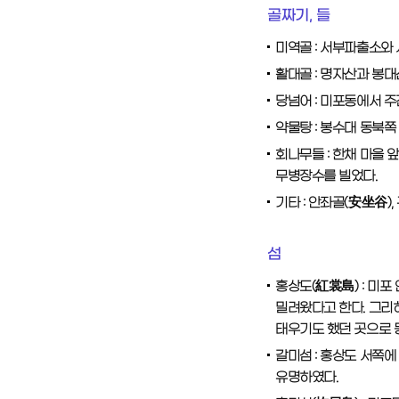
골짜기, 들
미역골 : 서부파출소와
활대골 : 명자산과 봉대
당넘어 : 미포동에서 
약물탕 : 봉수대 동북쪽
회나무들 : 한채 마을 
무병장수를 빌었다.
기타 : 안좌골(安坐谷),
섬
홍상도(紅裳島) : 미포
밀려왔다고 한다. 그리하
태우기도 했던 곳으로 
갈미섬 : 홍상도 서쪽에
유명하였다.