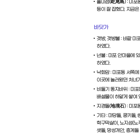
흘미섬(屹尾島) : 미포
등이 잘 잡혔다. 지금은
바닷가
갯방, 갯방불 : 바깥 
하였다.
넌불 : 미포 안마을에 
하였다.
낙화암 : 미포동 서쪽에
이곳에 놀러왔던 처녀가
비둘기 똥지바위 : 미
배설물이 하얗게 쌓여 
지경돌(地境石) : 미
기타 : 마당돌, 쿵키돌,
학구막살이, 노지섬(노적봉
샛돌, 망성개안, 층계돌 