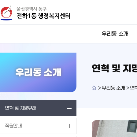
뉴
바
바
로
로
가
가
기
기
우리동 소개
연혁 및 지
우리동 소개
>
우리동 소개 > 연
연혁 및 지명유래
직원안내