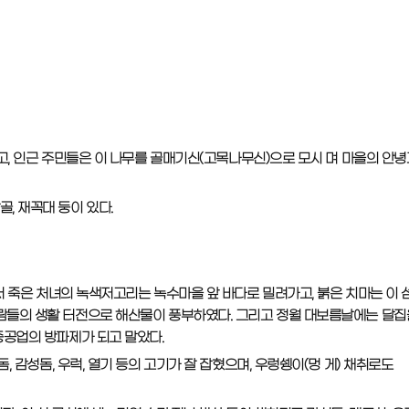
었고, 인근 주민들은 이 나무를 골매기신(고목나무신)으로 모시 며 마을의 안녕
골, 재꼭대 둥이 있다.
서 죽은 처녀의 녹색저고리는 녹수마을 앞 바다로 밀려가고, 붉은 치마는 이 
 미포 사람들의 생활 터전으로 해산물이 풍부하였다. 그리고 정월 대보름날에는 달
중공업의 방파제가 되고 말았다.
 감성돔, 우럭, 열기 등의 고기가 잘 잡혔으며, 우렁쉥이(멍 게) 채취로도