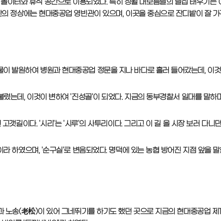
놀이터와 휴식 공간으로 이용되었다. 특히 정월 대보름날의 달집 태우기는 
 산의 정상에는 현대중공업 영빈관이 있으며, 이곳을 중심으로 잔디밭이 잘 
냇물이 발원하여 병원과 현대중공업 정문을 지나 바다로 흘러 들어갔는데, 이
불렀는데, 이것이 변하여 '진성골'이 되었다. 지금의 동부경찰서 일대를 말하며
고갯길이다. '시리'는 '시루'의 사투리이다. 그리고 이 길 을 시장 보러 다니
이라 하였으며, '순구실'로 변음되었다. 명덕에 있는 농협 방어진 지점 앞을 말
막과 노송(老松)이 있어 그네뛰기를 하기도 했던 곳으로 지금의 현대중공업 제