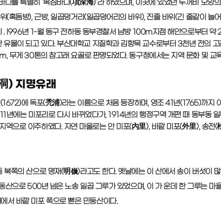
바다를 특별히 '목심바다(項深海)'라 하였으며, 이곳에 있었던 두꺼비 모양의
바위(혹돔방), 근방, 일곱덩거리(일곱덩어리의 바위), 진줄 바위(긴 줄같이 늘어
. l996년 1-월 동구 전하동 동부경찰서 남방 100m지점 해안으로부터 
 유물이 되고 있다. 부산대학교 지질학과 김항묵 교수로부터 3천년 전의 고
m, 무게 30톤의 참고래 요골로 판명되었다. 동구청에서는 지역 문화 및 교
洞) 지명유래
1672)에 독포(禿浦)라는 이름으로 처음 등장하며, 영조 41년(1765)까지 이
11년에는 미포리로 다시 바뀌었다가, 1914년의 행정구역 개편 때 동부동 
역으로 이주하였다. 자연 마을로는 안 미포(內里), 바깥 미포(外里), 송전(
동 북쪽의 산으로 명재(明嶺)라고도 한다. 옛날에는 이 산에서 송이 버섯이 
의 동산으로 500년 넘은 노송 일곱 그루가 있었으며, 이 가 운데 한 그루는 
래에서 바깥 미포 쪽으로 뻗은 민둥산이다.