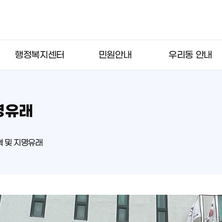
행정복지센터
민원안내
우리동 안내
명유래
혁 및 지명유래