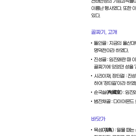
천태만상의 기암괴석들이 
이름난 행사였다. 또한 
있다.
골짜기, 고개
돌안골 : 지금의 울산
명덕천이라 하였다.
진성골 : 임진왜란 때 
골짜기에 있었던 성을 '
시리이재, 장터걸 : 진
하여 '장터길'이라 하였는
순국실(殉國室) : 임진
범잔채골 : 다이아몬드
바닷가
목섬(項島) : 밀물 때