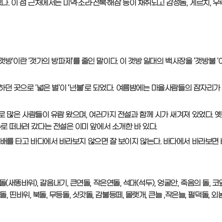
. 이 섬 근처에서는 미역·소라·전복·해삼 등이 채취되고 감성돔, 게르치, 우럭
갯방'이란 '갯가의 방파제'를 줄인 말이다. 이 갯방 일대의 백사장을 '갯방불 '
하던 곳으로 '넓은 벌'이 ‘넌불'로 되었다. 여름밤에는 마을사람들의 잠자리가
로 많은 사람들이 유람 왔으며, 여러가지 전설과 함께 시가 새겨져 있었다. 
로 떠내려 갔다는 전설은 이미 앞에서 소개한 바 있다.
여 배를 타고 바다에서 바라보지 않으면 잘 보이지 않는다. 바다에서 바라보면
돌(새똥바위), 갈음내기, 큰연돌, 작은연돌, 석대(석두), 엉굴안, 죽음의 돌, 코
띤바위, 북돌, 무등돌, 삿갓돌, 감불등떼, 몰랫개, 큰늘 ,작은늘, 펄덕돌, 외놈