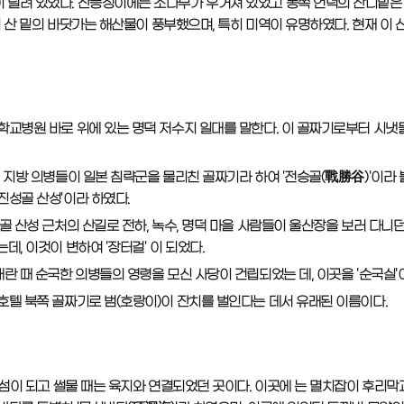
널려 있었다. 산등성이에는 소나무가 우거져 있었고 동쪽 언덕의 잔디밭은 
이 산 밑의 바닷가는 해산물이 풍부했으며, 특히 미역이 유명하였다. 현재 이
대학교병원 바로 위에 있는 명덕 저수지 일대를 말한다. 이 골짜기로부터 시
이 지방 의병들이 일본 침략군을 물리친 골짜기라 하여 '전승골(戰勝谷)'이라 
진성골 산성'이라 하였다.
성골 산성 근처의 산길로 전하, 녹수, 명덕 마을 사람들이 울산장을 보러 다니던 
데, 이것이 변하여 '장터걸' 이 되었다.
왜란 때 순국한 의병들의 영령을 모신 사당이 건립되었는 데, 이곳을 '순국실'
 호텔 북쪽 골짜기로 범(호랑이)이 잔치를 벌인다는 데서 유래된 이름이다.
는 섬이 되고 썰물 때는 육지와 연결되었던 곳이다. 이곳에 는 멸치잡이 후리