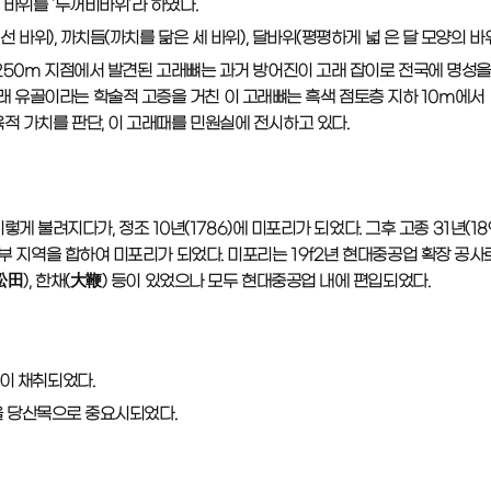
 바위를 '두꺼비바위'라 하였다.
선 바위), 까치듬(까치를 닮은 세 바위), 달바위(평평하게 넓 은 달 모양의 바
약 250m 지점에서 발견된 고래뼈는 과거 방어진이 고래 잡이로 전국에 명성
래 유골이라는 학술적 고증을 거친 이 고래뼈는 흑색 점토층 지하 10m에서
육적 가치를 판단, 이 고래때를 민원실에 전시하고 있다.
렇게 불려지다가, 정조 10년(1786)에 미포리가 되었다. 그후 고종 31년(18
일부 지역을 합하여 미포리가 되었다. 미포리는 19f2년 현대중공업 확장 공사
松田), 한채(大鞭) 등이 있었으나 모두 현대중공업 내에 편입되었다.
많이 채취되었다.
마을 당산목으로 중요시되었다.