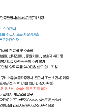
‘인공관절치환술(슬관절)’에 해당
상 노인이면서
따른 수급자 또는 차상위계층
따른 지원대상자
검사비, 진료비 및 수술비
급병실료, 선택진료비, 통원치료비, 보호자 식대 등
긴급복지의료지원 등 중복 수령 불가
20만원, 양쪽 무릎 240만원 한도 실비 지원
및 구비서류(수급자증명서, 진단서 또는 소견서) 제출
눔재단(접수 후 1개월 이내 대상자 확정)
생된 검사비, 수술비 등은 지원 불가
의료기관에서 재단으로 청구
(02-711-6599/
)
www.ok6595.or.kr
건행정과 진료지원팀(052-209-4133)