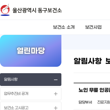
뉴
바
바
로
로
가
가
기
기
보건소 소개
보건사업
열린마당
알림사항 
알림사항
노인 무릎 인공
업무추진비 공개
담당부서
진료지
보건소 고시공고