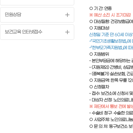
○ 기 간: 연중
민원상담
※ 예산 소진 시 조기마감
○ 대상질환: 건강보험급여
○ 지원대상:
보건교육 인터넷접수
신청일 기준 만 60세 이
-「국민기초생활보장법」에 
-「한부모가족지원법」에 
○ 지원범위
- 본인부담금에 해당하는 
- (지원제외) 간병비, 상
- (중복불가) 실손보험, 
○ 지원금액: 한쪽 무릎 1
○ 신청절차
- 접수: 보건소에 신청서 
- 대상자 선정: 노인의료나
※ 재단에서 통보 전에 발
- 수술비 청구: 수술한 
○ 사업주체: 노인의료나눔재단
○ 문 의 처: 동구보건소 보