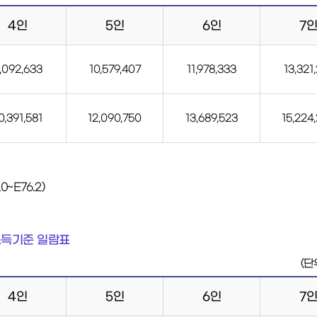
4인
5인
6인
7
,092,633
10,579,407
11,978,333
13,321
0,391,581
12,090,750
13,689,523
15,224
0~E76.2)
소득기준 일람표
(단
4인
5인
6인
7