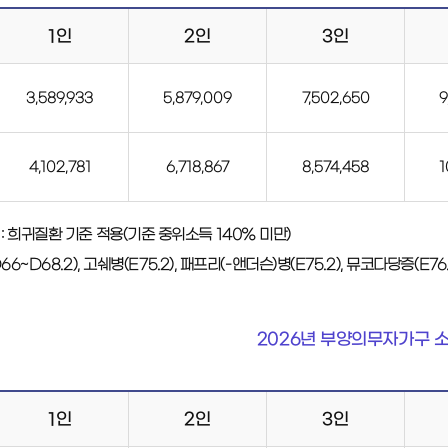
1인
2인
3인
3,589,933
5,879,009
7,502,650
9
4,102,781
6,718,867
8,574,458
1
: 희귀질환 기준 적용(기준 중위소득 140% 미만)
66~D68.2), 고쉐병(E75.2), 패프리(-앤더슨)병(E75.2), 뮤코다당증(E76.
2026년 부양의무자가구 
1인
2인
3인