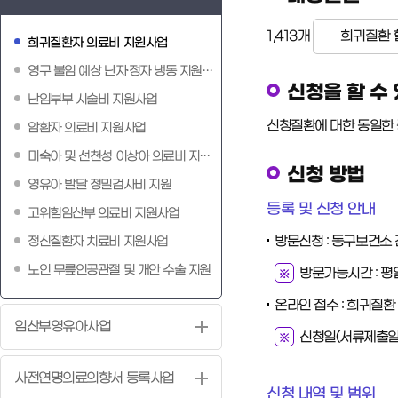
1,413개
희귀질환 
희귀질환자 의료비 지원사업
영구 불임 예상 난자·정자 냉동 지원사업
신청을 할 수 
난임부부 시술비 지원사업
신청질환에 대한 동일한 
암환자 의료비 지원사업
미숙아 및 선천성 이상아 의료비 지원사업
신청 방법
영유아 발달 정밀검사비 지원
등록 및 신청 안내
고위험임산부 의료비 지원사업
방문신청 : 동구보건소 
정신질환자 치료비 지원사업
노인 무릎인공관절 및 개안 수술 지원
방문가능시간 : 평일
온라인 접수 : 희귀질
임산부영유아사업
신청일(서류제출일
사전연명의료의향서 등록사업
신청 내역 및 범위