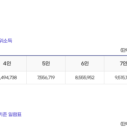
중위소득
(단
4인
5인
6인
7
,494,738
7,556,719
8,555,952
9,515,
기준 일람표
(단