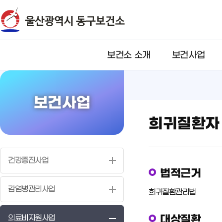
뉴
바
바
로
로
가
가
기
기
보건소 소개
보건사업
보건사업
희귀질환자
건강증진사업
법적근거
감염병관리사업
희귀질환관리법
대상질환
의료비지원사업