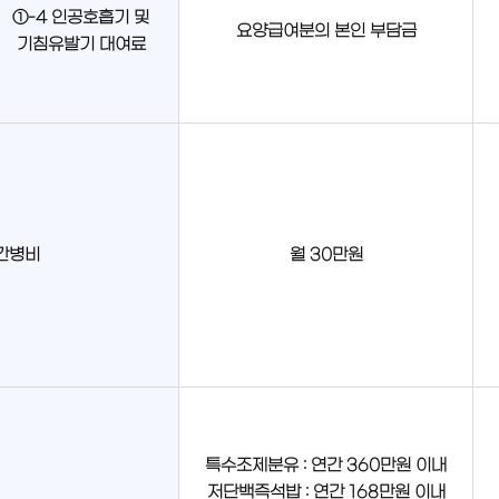
①-4 인공호흡기 및
요양급여분의 본인 부담금
기침유발기 대여료
간병비
월 30만원
특수조제분유 : 연간 360만원 이내
저단백즉석밥 : 연간 168만원 이내